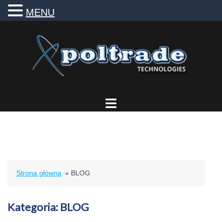
MENU
Przejdź
do
treści
Strona główna
»
BLOG
Kategoria:
BLOG