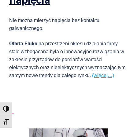
Nie można mierzyć napięcia bez kontaktu
galwanicznego.
Oferta Fluke
na przestrzeni okresu działania firmy
stale wzbogacana była o innowacyjne rozwiązania w
zakresie przyrządów do pomiarów wartości
elektrycznych oraz nieelektrycznych wyznaczając tym
samym nowe trendy dla całego rynku.
(więcej…)
TOGGLE HIGH CONTRAST
TOGGLE FONT SIZE