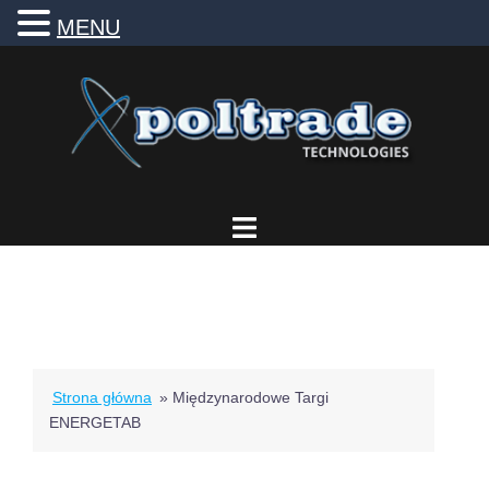
MENU
Przejdź
do
treści
Strona główna
»
Międzynarodowe Targi
ENERGETAB