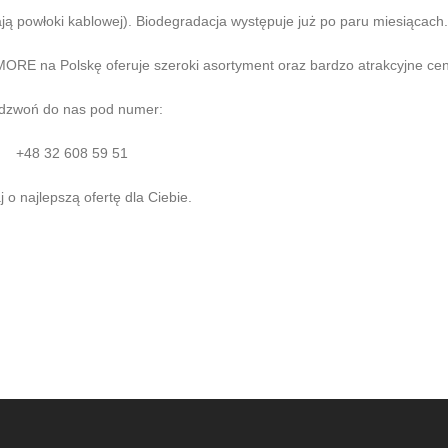
ją powłoki kablowej). Biodegradacja występuje już po paru miesiącach.
MORE na Polskę oferuje szeroki asortyment oraz bardzo atrakcyjne cen
dzwoń do nas pod numer:
+48 32 608 59 51
j o najlepszą ofertę dla Ciebie.