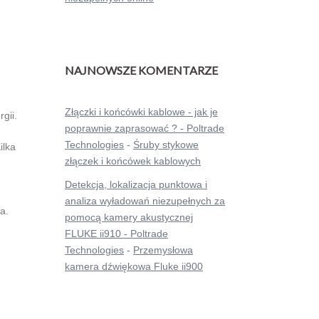
NAJNOWSZE KOMENTARZE
Złączki i końcówki kablowe - jak je
gii.
poprawnie zaprasować ? - Poltrade
Technologies
-
Śruby stykowe
ilka
złączek i końcówek kablowych
Detekcja, lokalizacja punktowa i
analiza wyładowań niezupełnych za
a.
pomocą kamery akustycznej
FLUKE ii910 - Poltrade
Technologies
-
Przemysłowa
kamera dźwiękowa Fluke ii900