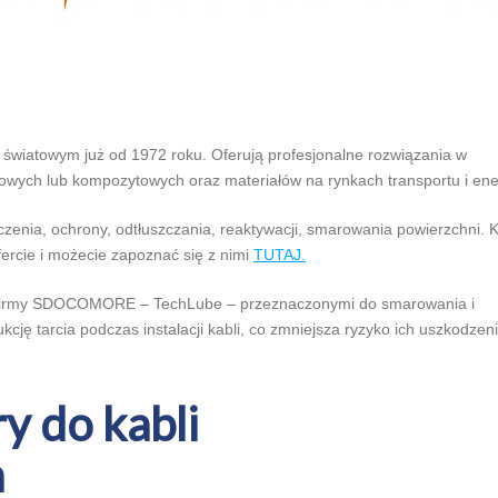
u światowym już od 1972 roku. Oferują profesjonalne rozwiązania w
owych lub kompozytowych oraz materiałów na rynkach transportu i ener
zenia, ochrony, odtłuszczania, reaktywacji, smarowania powierzchni. K
rcie i możecie zapoznać się z nimi
TUTAJ.
i firmy SDOCOMORE – TechLube – przeznaczonymi do smarowania i
ę tarcia podczas instalacji kabli, co zmniejsza ryzyko ich uszkodzeni
y do kabli
h