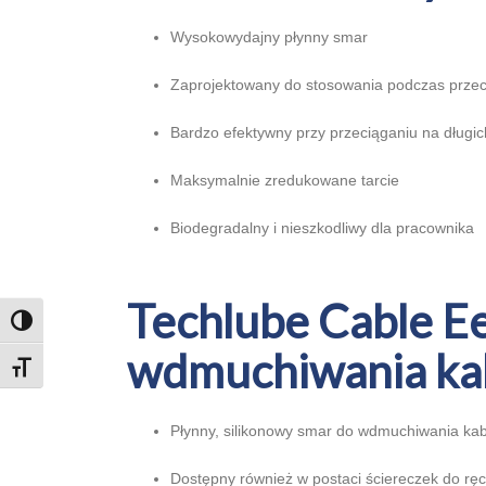
Wysokowydajny płynny smar
Zaprojektowany do stosowania podczas przec
Bardzo efektywny przy przeciąganiu na długi
Maksymalnie zredukowane tarcie
Biodegradalny i nieszkodliwy dla pracownika
Techlube Cable E
TOGGLE HIGH CONTRAST
wdmuchiwania kab
TOGGLE FONT SIZE
Płynny, silikonowy smar do wdmuchiwania kab
Dostępny również w postaci ściereczek do ręc