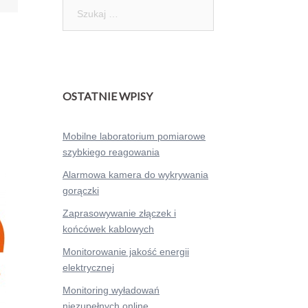
Szukaj:
OSTATNIE WPISY
Mobilne laboratorium pomiarowe
szybkiego reagowania
Alarmowa kamera do wykrywania
gorączki
Zaprasowywanie złączek i
końcówek kablowych
Monitorowanie jakość energii
elektrycznej
Monitoring wyładowań
niezupełnych online