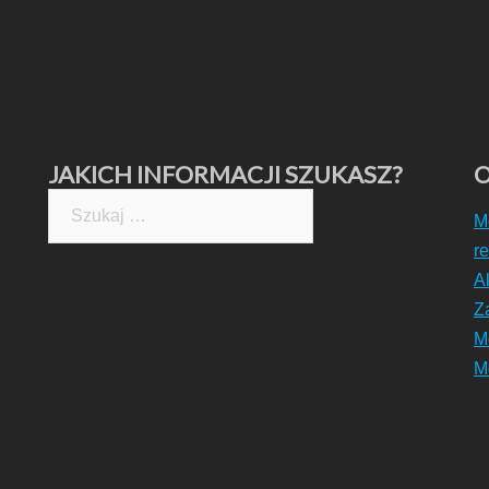
JAKICH INFORMACJI SZUKASZ?
O
Szukaj:
M
r
A
Z
M
M