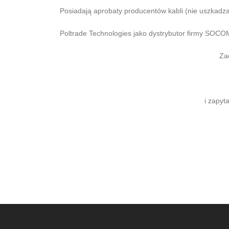
Posiadają aprobaty producentów kabli (nie uszkadza
Poltrade Technologies jako dystrybutor firmy SOCO
Za
i zapyta