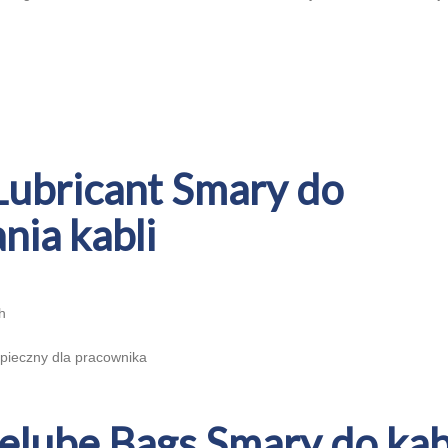
Lubricant Smary do
nia kabli
h
zpieczny dla pracownika
elube Bags Smary do kab