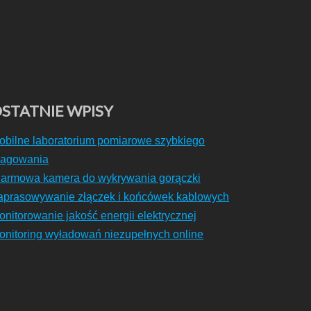
STATNIE WPISY
obilne laboratorium pomiarowe szybkiego
eagowania
larmowa kamera do wykrywania gorączki
aprasowywanie złączek i końcówek kablowych
onitorowanie jakość energii elektrycznej
onitoring wyładowań niezupełnych online