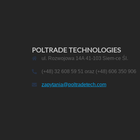
POLTRADE TECHNOLOGIES
ul. Rozwojowa 14A 41-103 Siem-ce Śl.
(+48) 32 608 59 51 oraz (+48) 606 350 906
zapytania@poltradetech.com