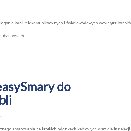
iągania kabli telekomunikacyjnych i światłowodowych wewnątrz kanał
ch dystansach
easySmary do
li
li
znego smarowania na krótkich odcinkach kablowych oraz dla instalacji