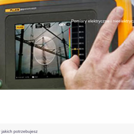
Pomiary elektryczne i nieelektry
akich potrzebujesz