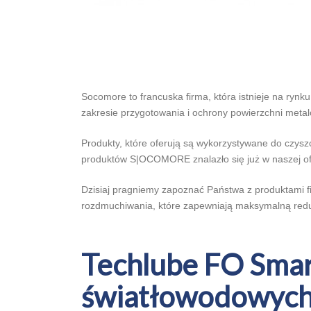
Socomore to francuska firma, która istnieje na rynk
zakresie przygotowania i ochrony powierzchni metal
Produkty, które oferują są wykorzystywane do czyszc
produktów S|OCOMORE znalazło się już w naszej ofe
Dzisiaj pragniemy zapoznać Państwa z produktam
rozdmuchiwania, które zapewniają maksymalną redukcj
Techlube FO Smar
światłowodowyc