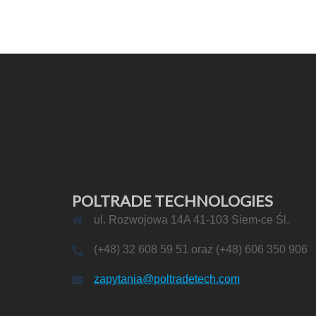
POLTRADE TECHNOLOGIES
ul. Rozwojowa 14A 41-103 Siem-ce Śl.
(+48) 32 608 59 51 oraz (+48) 606 350 906
zapytania@poltradetech.com