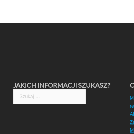
JAKICH INFORMACJI SZUKASZ?
O
Szukaj:
M
r
A
Z
M