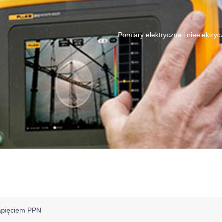
Pomiary elektryczne i nieelektry
apięciem PPN