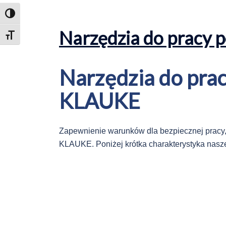
TOGGLE HIGH CONTRAST
Narzędzia do pracy
TOGGLE FONT SIZE
Narzędzia do pra
KLAUKE
Zapewnienie warunków dla bezpiecznej pracy,
KLAUKE. Poniżej krótka charakterystyka naszej